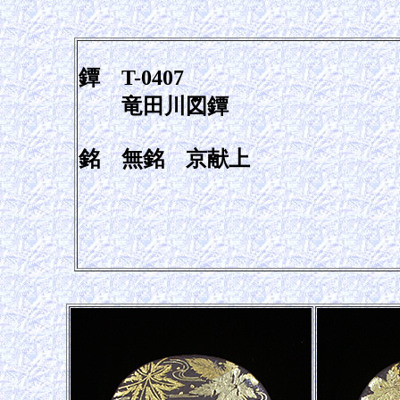
鐔 T-0407
竜田川図鐔
銘 無銘 京献上