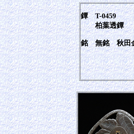
鐔 T-0459
柏葉透鐔
銘 無銘 秋