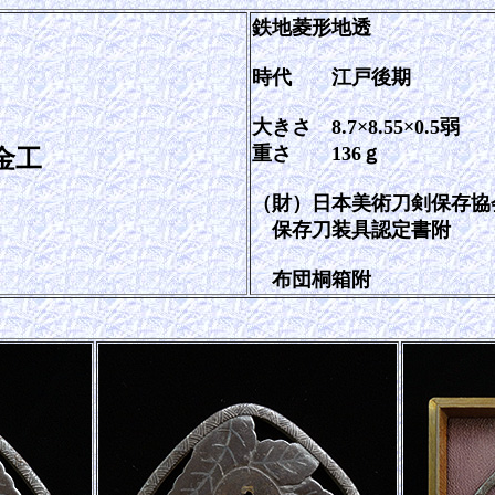
鉄地菱形地透
時代 江戸後期
大きさ 8.7×8.55×0.5弱
重さ 136ｇ
田金工
（財）日本美術刀剣保存協
保存刀装具認定書附
布団桐箱附