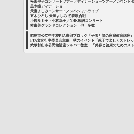
松田聖子コンサートツアー／ディナーショーツアー／カウント
黒木瞳ディナーショー
天童よしみコンサート／スペシャルライブ
五木ひろし 天童よしみ 初春歌合戦
小柳ルミ子・小林幸子／NHK歌謡コンサート
桂由美グランドコレクション 他 多数
昭島市公立中学校PTA東部ブロック『子供と親の家庭教育講座
PTA文化行事委員会主催 秋のイベント『親子で楽しくストレ
武蔵村山市公民館講座シルバー教室 『美容と健康のためのス