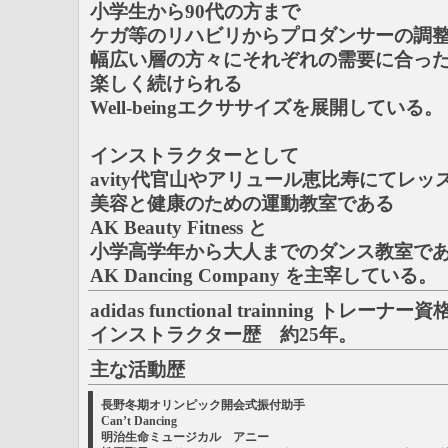
小学生から90代の方まで
ケガ等のリハビリからプロダンサーの調
幅広い層の方々にそれぞれの需要に合っ
楽しく続けられる
Well-beingエクササイズを展開している。
インストラクターとして
avity代官山やアリュール恵比寿にてレ
美容と健康のための運動教室である
AK Beauty Fitness と
小学高学年から大人までのダンス教室で
AK Dancing Company を主宰している。
adidas functional trainning トレーナ
インストラクター歴 約25年。
主な活動歴
長野冬期オリンピック開会式振付助手
Can’t Dancing
明治生命ミュージカル アニー