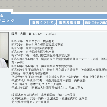
院長 古田 泉
（ふるた いずみ）
昭和33年 東京生まれ 横浜育ち
昭和52年 神奈川県立横浜翆嵐高校卒業
昭和53年 東京大学理科1類中退
昭和59年 自治医科大医学部卒業
昭和59年4-5月 神奈川県立衛生部健康普及課
昭和59年6月-61年5月 横浜市立市民病院臨床研修ローテート（内科・神
科・外科）
昭和61年6月-62年5月 神奈川県立厚木病院内科
昭和62年6月-平成元年3月 神奈川県立煤ヶ谷診療所 神奈川県立青野原
診療所 津久井町青根診療所
平成元年4月-平成3年5月 神奈川県立足柄上病院内科 神奈川県立足柄上
平成3年6月-平成13年3月 神奈川県立厚木病院 内科医長
平成13年4月 厚木中町クリニック開業
平成14年12月 医療法人社団厚泉会設立し、現在に至る
現 厚木市立病院内科 非常勤医師（第1・3水曜日）
元 慈恵医科大学第一内科（現 消化器・肝臓病内科）医局員
元 北里大学腎センター研修員